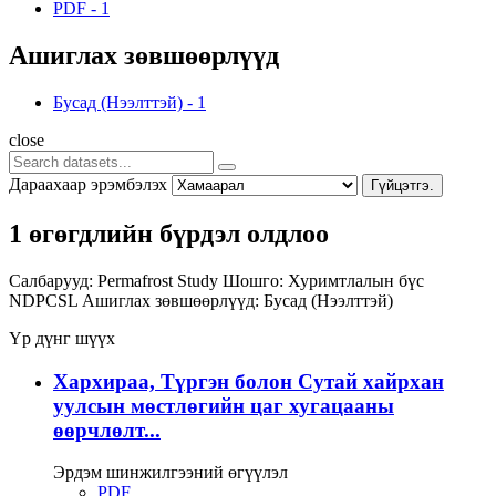
PDF
-
1
Ашиглах зөвшөөрлүүд
Бусад (Нээлттэй)
-
1
close
Дараахаар эрэмбэлэх
Гүйцэтгэ.
1 өгөгдлийн бүрдэл олдлоо
Салбарууд:
Permafrost Study
Шошго:
Хуримтлалын бүс
NDPCSL
Ашиглах зөвшөөрлүүд:
Бусад (Нээлттэй)
Үр дүнг шүүх
Хархираа, Түргэн болон Сутай хайрхан
уулсын мөстлөгийн цаг хугацааны
өөрчлөлт...
Эрдэм шинжилгээний өгүүлэл
PDF