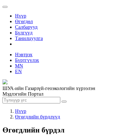
Нүүр
Өгөгдөл
Салбарууд
Бүлгүүд
Танилцуулга
Нэвтрэх
Бүртгүүлэх
MN
EN
ШУА-ийн Газарзүй-геоэкологийн хүрээлэн
Мэдлэгийн Портал
Нүүр
Өгөгдлийн бүрдлүүд
Өгөгдлийн бүрдэл