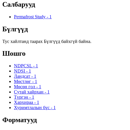
Салбарууд
Permafrost Study
-
1
Бүлгүүд
Тус хайлтанд таарах Бүлгүүд байхгүй байна.
Шошго
NDPCSL
-
1
NDSI
-
1
Ландсат
-
1
Мөстлөг
-
1
Мөсөн гол
-
1
Сутай хайрхан
-
1
Түргэн
-
1
Хархираа
-
1
Хуримтлалын бүс
-
1
Форматууд