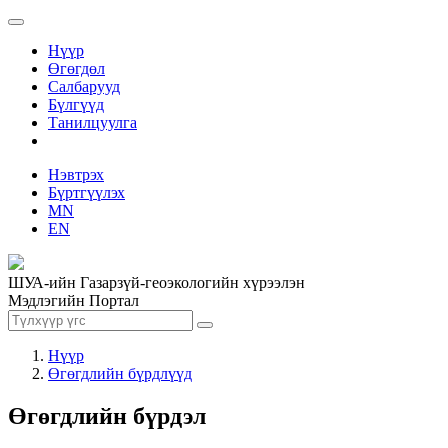
Нүүр
Өгөгдөл
Салбарууд
Бүлгүүд
Танилцуулга
Нэвтрэх
Бүртгүүлэх
MN
EN
ШУА-ийн Газарзүй-геоэкологийн хүрээлэн
Мэдлэгийн Портал
Нүүр
Өгөгдлийн бүрдлүүд
Өгөгдлийн бүрдэл