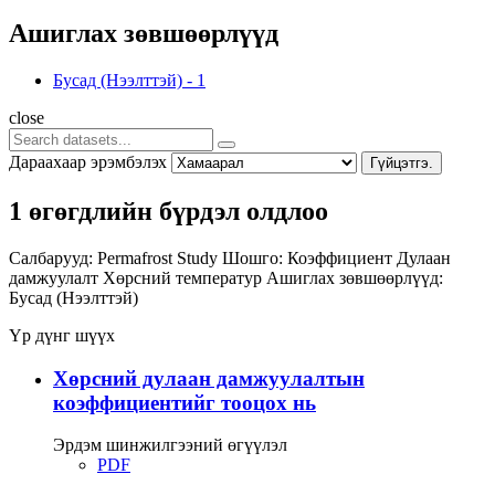
Ашиглах зөвшөөрлүүд
Бусад (Нээлттэй)
-
1
close
Дараахаар эрэмбэлэх
Гүйцэтгэ.
1 өгөгдлийн бүрдэл олдлоо
Салбарууд:
Permafrost Study
Шошго:
Коэффициент
Дулаан
дамжуулалт
Хөрсний температур
Ашиглах зөвшөөрлүүд:
Бусад (Нээлттэй)
Үр дүнг шүүх
Хөрсний дулаан дамжуулалтын
коэффициентийг тооцох нь
Эрдэм шинжилгээний өгүүлэл
PDF