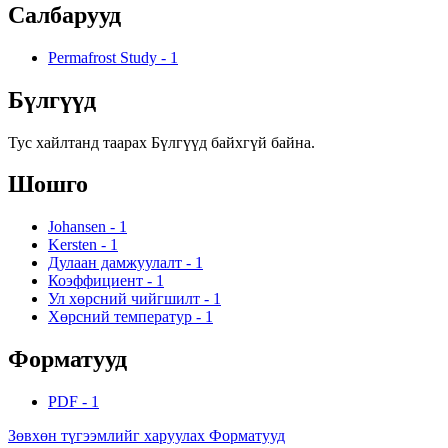
Салбарууд
Permafrost Study
-
1
Бүлгүүд
Тус хайлтанд таарах Бүлгүүд байхгүй байна.
Шошго
Johansen
-
1
Kersten
-
1
Дулаан дамжуулалт
-
1
Коэффициент
-
1
Ул хөрсний чийгшилт
-
1
Хөрсний температур
-
1
Форматууд
PDF
-
1
Зөвхөн түгээмлийг харуулах Форматууд