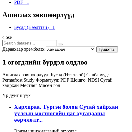
PDF
-
1
Ашиглах зөвшөөрлүүд
Бусад (Нээлттэй)
-
1
close
Дараахаар эрэмбэлэх
Гүйцэтгэ.
1 өгөгдлийн бүрдэл олдлоо
Ашиглах зөвшөөрлүүд:
Бусад (Нээлттэй)
Салбарууд:
Permafrost Study
Форматууд:
PDF
Шошго:
NDSI
Сутай
хайрхан
Мөстлөг
Мөсөн гол
Үр дүнг шүүх
Хархираа, Түргэн болон Сутай хайрхан
уулсын мөстлөгийн цаг хугацааны
өөрчлөлт...
Эрдэм шинжилгээний өгүүлэл