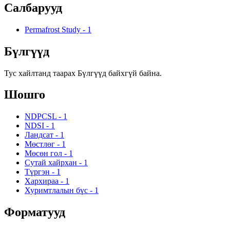
Салбарууд
Permafrost Study
-
1
Бүлгүүд
Тус хайлтанд таарах Бүлгүүд байхгүй байна.
Шошго
NDPCSL
-
1
NDSI
-
1
Ландсат
-
1
Мөстлөг
-
1
Мөсөн гол
-
1
Сутай хайрхан
-
1
Түргэн
-
1
Хархираа
-
1
Хуримтлалын бүс
-
1
Форматууд