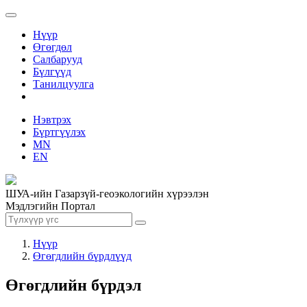
Нүүр
Өгөгдөл
Салбарууд
Бүлгүүд
Танилцуулга
Нэвтрэх
Бүртгүүлэх
MN
EN
ШУА-ийн Газарзүй-геоэкологийн хүрээлэн
Мэдлэгийн Портал
Нүүр
Өгөгдлийн бүрдлүүд
Өгөгдлийн бүрдэл