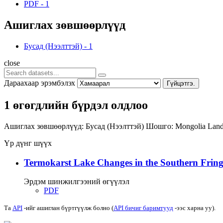
PDF
-
1
Ашиглах зөвшөөрлүүд
Бусад (Нээлттэй)
-
1
close
Дараахаар эрэмбэлэх
Гүйцэтгэ.
1 өгөгдлийн бүрдэл олдлоо
Ашиглах зөвшөөрлүүд:
Бусад (Нээлттэй)
Шошго:
Mongolia
Land
Үр дүнг шүүх
Termokarst Lake Changes in the Southern Fringe
Эрдэм шинжилгээний өгүүлэл
PDF
Та
API
-ийг ашиглан бүртгүүлж болно (
API бичиг баримтууд
-ээс харна уу).