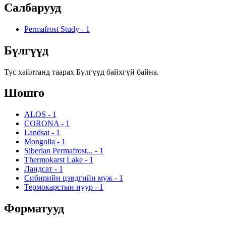
Салбарууд
Permafrost Study
-
1
Бүлгүүд
Тус хайлтанд таарах Бүлгүүд байхгүй байна.
Шошго
ALOS
-
1
CORONA
-
1
Landsat
-
1
Mongolia
-
1
Siberian Permafrost...
-
1
Thermokarst Lake
-
1
Ландсат
-
1
Сибирийн цэвдгийн муж
-
1
Термокарстын нуур
-
1
Форматууд