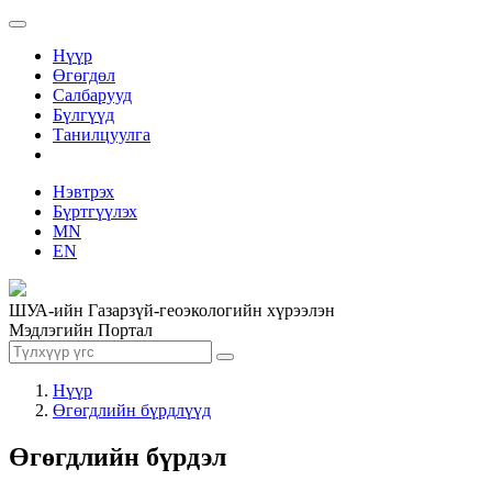
Нүүр
Өгөгдөл
Салбарууд
Бүлгүүд
Танилцуулга
Нэвтрэх
Бүртгүүлэх
MN
EN
ШУА-ийн Газарзүй-геоэкологийн хүрээлэн
Мэдлэгийн Портал
Нүүр
Өгөгдлийн бүрдлүүд
Өгөгдлийн бүрдэл