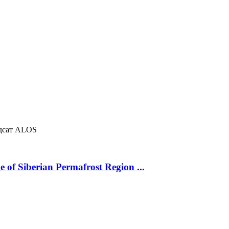
дсат
ALOS
 of Siberian Permafrost Region ...