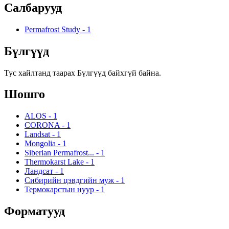
Салбарууд
Permafrost Study
-
1
Бүлгүүд
Тус хайлтанд таарах Бүлгүүд байхгүй байна.
Шошго
ALOS
-
1
CORONA
-
1
Landsat
-
1
Mongolia
-
1
Siberian Permafrost...
-
1
Thermokarst Lake
-
1
Ландсат
-
1
Сибирийн цэвдгийн муж
-
1
Термокарстын нуур
-
1
Форматууд