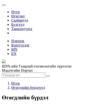
Нүүр
Өгөгдөл
Салбарууд
Бүлгүүд
Танилцуулга
Нэвтрэх
Бүртгүүлэх
MN
EN
ШУА-ийн Газарзүй-геоэкологийн хүрээлэн
Мэдлэгийн Портал
Нүүр
Өгөгдлийн бүрдлүүд
Өгөгдлийн бүрдэл