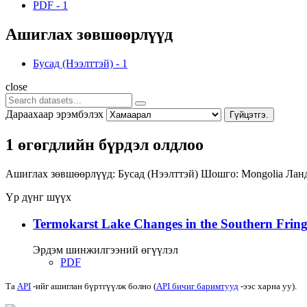
PDF
-
1
Ашиглах зөвшөөрлүүд
Бусад (Нээлттэй)
-
1
close
Дараахаар эрэмбэлэх
Гүйцэтгэ.
1 өгөгдлийн бүрдэл олдлоо
Ашиглах зөвшөөрлүүд:
Бусад (Нээлттэй)
Шошго:
Mongolia
Лан
Үр дүнг шүүх
Termokarst Lake Changes in the Southern Fringe
Эрдэм шинжилгээний өгүүлэл
PDF
Та
API
-ийг ашиглан бүртгүүлж болно (
API бичиг баримтууд
-ээс харна уу).