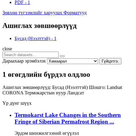
PDF
-
1
Зөвхөн түгээмлийг харуулах Форматууд
Ашиглах зөвшөөрлүүд
Бусад (Нээлттэй)
-
1
close
Дараахаар эрэмбэлэх
Гүйцэтгэ.
1 өгөгдлийн бүрдэл олдлоо
Ашиглах зөвшөөрлүүд:
Бусад (Нээлттэй)
Шошго:
Landsat
CORONA
Термокарстын нуур
Ландсат
Үр дүнг шүүх
Termokarst Lake Changes in the Southern
Fringe of Siberian Permafrost Region ...
Эрдэм шинжилгээний өгүүлэл