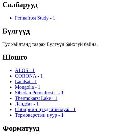
Салбарууд
Permafrost Study
-
1
Бүлгүүд
Тус хайлтанд таарах Бүлгүүд байхгүй байна.
Шошго
ALOS
-
1
CORONA
-
1
Landsat
-
1
Mongolia
-
1
Siberian Permafrost...
-
1
Thermokarst Lake
-
1
Ландсат
-
1
Сибирийн цэвдгийн муж
-
1
Термокарстын нуур
-
1
Форматууд