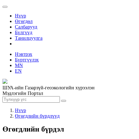
Нүүр
Өгөгдөл
Салбарууд
Бүлгүүд
Танилцуулга
Нэвтрэх
Бүртгүүлэх
MN
EN
ШУА-ийн Газарзүй-геоэкологийн хүрээлэн
Мэдлэгийн Портал
Нүүр
Өгөгдлийн бүрдлүүд
Өгөгдлийн бүрдэл