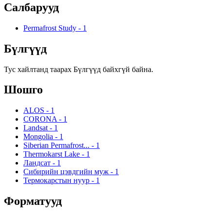
Салбарууд
Permafrost Study
-
1
Бүлгүүд
Тус хайлтанд таарах Бүлгүүд байхгүй байна.
Шошго
ALOS
-
1
CORONA
-
1
Landsat
-
1
Mongolia
-
1
Siberian Permafrost...
-
1
Thermokarst Lake
-
1
Ландсат
-
1
Сибирийн цэвдгийн муж
-
1
Термокарстын нуур
-
1
Форматууд