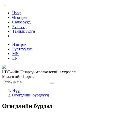
Нүүр
Өгөгдөл
Салбарууд
Бүлгүүд
Танилцуулга
Нэвтрэх
Бүртгүүлэх
MN
EN
ШУА-ийн Газарзүй-геоэкологийн хүрээлэн
Мэдлэгийн Портал
Нүүр
Өгөгдлийн бүрдлүүд
Өгөгдлийн бүрдэл