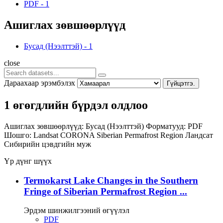
PDF
-
1
Ашиглах зөвшөөрлүүд
Бусад (Нээлттэй)
-
1
close
Дараахаар эрэмбэлэх
Гүйцэтгэ.
1 өгөгдлийн бүрдэл олдлоо
Ашиглах зөвшөөрлүүд:
Бусад (Нээлттэй)
Форматууд:
PDF
Шошго:
Landsat
CORONA
Siberian Permafrost Region
Ландсат
Сибирийн цэвдгийн муж
Үр дүнг шүүх
Termokarst Lake Changes in the Southern
Fringe of Siberian Permafrost Region ...
Эрдэм шинжилгээний өгүүлэл
PDF