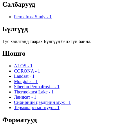
Салбарууд
Permafrost Study
-
1
Бүлгүүд
Тус хайлтанд таарах Бүлгүүд байхгүй байна.
Шошго
ALOS
-
1
CORONA
-
1
Landsat
-
1
Mongolia
-
1
Siberian Permafrost...
-
1
Thermokarst Lake
-
1
Ландсат
-
1
Сибирийн цэвдгийн муж
-
1
Термокарстын нуур
-
1
Форматууд