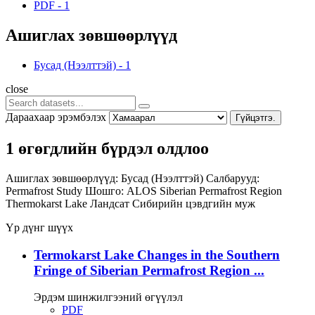
PDF
-
1
Ашиглах зөвшөөрлүүд
Бусад (Нээлттэй)
-
1
close
Дараахаар эрэмбэлэх
Гүйцэтгэ.
1 өгөгдлийн бүрдэл олдлоо
Ашиглах зөвшөөрлүүд:
Бусад (Нээлттэй)
Салбарууд:
Permafrost Study
Шошго:
ALOS
Siberian Permafrost Region
Thermokarst Lake
Ландсат
Сибирийн цэвдгийн муж
Үр дүнг шүүх
Termokarst Lake Changes in the Southern
Fringe of Siberian Permafrost Region ...
Эрдэм шинжилгээний өгүүлэл
PDF