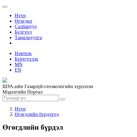
Нүүр
Өгөгдөл
Салбарууд
Бүлгүүд
Танилцуулга
Нэвтрэх
Бүртгүүлэх
MN
EN
ШУА-ийн Газарзүй-геоэкологийн хүрээлэн
Мэдлэгийн Портал
Нүүр
Өгөгдлийн бүрдлүүд
Өгөгдлийн бүрдэл