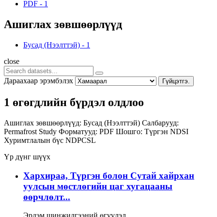
PDF
-
1
Ашиглах зөвшөөрлүүд
Бусад (Нээлттэй)
-
1
close
Дараахаар эрэмбэлэх
Гүйцэтгэ.
1 өгөгдлийн бүрдэл олдлоо
Ашиглах зөвшөөрлүүд:
Бусад (Нээлттэй)
Салбарууд:
Permafrost Study
Форматууд:
PDF
Шошго:
Түргэн
NDSI
Хуримтлалын бүс
NDPCSL
Үр дүнг шүүх
Хархираа, Түргэн болон Сутай хайрхан
уулсын мөстлөгийн цаг хугацааны
өөрчлөлт...
Эрдэм шинжилгээний өгүүлэл