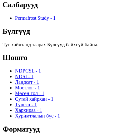
Салбарууд
Permafrost Study
-
1
Бүлгүүд
Тус хайлтанд таарах Бүлгүүд байхгүй байна.
Шошго
NDPCSL
-
1
NDSI
-
1
Ландсат
-
1
Мөстлөг
-
1
Мөсөн гол
-
1
Сутай хайрхан
-
1
Түргэн
-
1
Хархираа
-
1
Хуримтлалын бүс
-
1
Форматууд