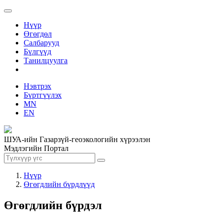
Нүүр
Өгөгдөл
Салбарууд
Бүлгүүд
Танилцуулга
Нэвтрэх
Бүртгүүлэх
MN
EN
ШУА-ийн Газарзүй-геоэкологийн хүрээлэн
Мэдлэгийн Портал
Нүүр
Өгөгдлийн бүрдлүүд
Өгөгдлийн бүрдэл