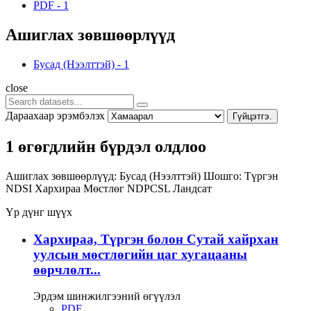
PDF
-
1
Ашиглах зөвшөөрлүүд
Бусад (Нээлттэй)
-
1
close
Дараахаар эрэмбэлэх
Гүйцэтгэ.
1 өгөгдлийн бүрдэл олдлоо
Ашиглах зөвшөөрлүүд:
Бусад (Нээлттэй)
Шошго:
Түргэн
NDSI
Хархираа
Мөстлөг
NDPCSL
Ландсат
Үр дүнг шүүх
Хархираа, Түргэн болон Сутай хайрхан
уулсын мөстлөгийн цаг хугацааны
өөрчлөлт...
Эрдэм шинжилгээний өгүүлэл
PDF