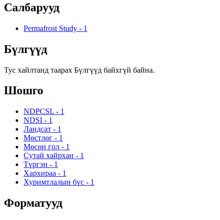
Салбарууд
Permafrost Study
-
1
Бүлгүүд
Тус хайлтанд таарах Бүлгүүд байхгүй байна.
Шошго
NDPCSL
-
1
NDSI
-
1
Ландсат
-
1
Мөстлөг
-
1
Мөсөн гол
-
1
Сутай хайрхан
-
1
Түргэн
-
1
Хархираа
-
1
Хуримтлалын бүс
-
1
Форматууд