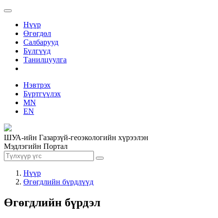
Нүүр
Өгөгдөл
Салбарууд
Бүлгүүд
Танилцуулга
Нэвтрэх
Бүртгүүлэх
MN
EN
ШУА-ийн Газарзүй-геоэкологийн хүрээлэн
Мэдлэгийн Портал
Нүүр
Өгөгдлийн бүрдлүүд
Өгөгдлийн бүрдэл