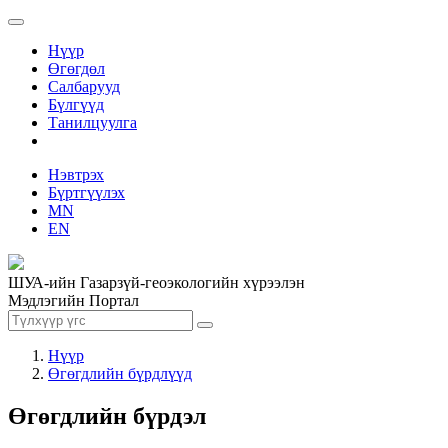
Нүүр
Өгөгдөл
Салбарууд
Бүлгүүд
Танилцуулга
Нэвтрэх
Бүртгүүлэх
MN
EN
ШУА-ийн Газарзүй-геоэкологийн хүрээлэн
Мэдлэгийн Портал
Нүүр
Өгөгдлийн бүрдлүүд
Өгөгдлийн бүрдэл