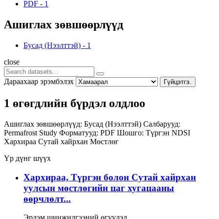
PDF
-
1
Ашиглах зөвшөөрлүүд
Бусад (Нээлттэй)
-
1
close
Дараахаар эрэмбэлэх
Гүйцэтгэ.
1 өгөгдлийн бүрдэл олдлоо
Ашиглах зөвшөөрлүүд:
Бусад (Нээлттэй)
Салбарууд:
Permafrost Study
Форматууд:
PDF
Шошго:
Түргэн
NDSI
Хархираа
Сутай хайрхан
Мөстлөг
Үр дүнг шүүх
Хархираа, Түргэн болон Сутай хайрхан
уулсын мөстлөгийн цаг хугацааны
өөрчлөлт...
Эрдэм шинжилгээний өгүүлэл