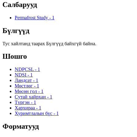
Салбарууд
Permafrost Study
-
1
Бүлгүүд
Тус хайлтанд таарах Бүлгүүд байхгүй байна.
Шошго
NDPCSL
-
1
NDSI
-
1
Ландсат
-
1
Мөстлөг
-
1
Мөсөн гол
-
1
Сутай хайрхан
-
1
Түргэн
-
1
Хархираа
-
1
Хуримтлалын бүс
-
1
Форматууд