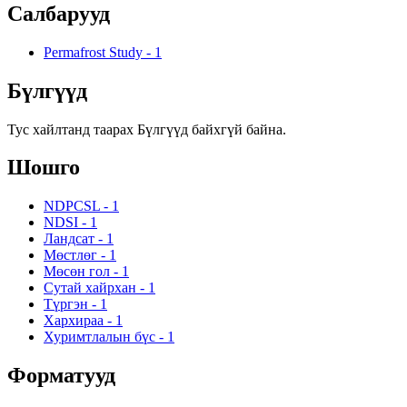
Салбарууд
Permafrost Study
-
1
Бүлгүүд
Тус хайлтанд таарах Бүлгүүд байхгүй байна.
Шошго
NDPCSL
-
1
NDSI
-
1
Ландсат
-
1
Мөстлөг
-
1
Мөсөн гол
-
1
Сутай хайрхан
-
1
Түргэн
-
1
Хархираа
-
1
Хуримтлалын бүс
-
1
Форматууд