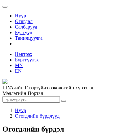
Нүүр
Өгөгдөл
Салбарууд
Бүлгүүд
Танилцуулга
Нэвтрэх
Бүртгүүлэх
MN
EN
ШУА-ийн Газарзүй-геоэкологийн хүрээлэн
Мэдлэгийн Портал
Нүүр
Өгөгдлийн бүрдлүүд
Өгөгдлийн бүрдэл