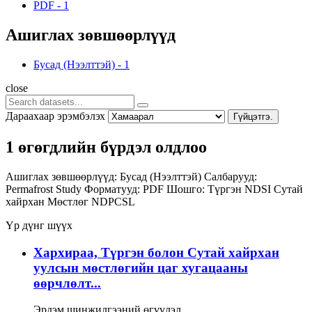
PDF
-
1
Ашиглах зөвшөөрлүүд
Бусад (Нээлттэй)
-
1
close
Дараахаар эрэмбэлэх
Гүйцэтгэ.
1 өгөгдлийн бүрдэл олдлоо
Ашиглах зөвшөөрлүүд:
Бусад (Нээлттэй)
Салбарууд:
Permafrost Study
Форматууд:
PDF
Шошго:
Түргэн
NDSI
Сутай
хайрхан
Мөстлөг
NDPCSL
Үр дүнг шүүх
Хархираа, Түргэн болон Сутай хайрхан
уулсын мөстлөгийн цаг хугацааны
өөрчлөлт...
Эрдэм шинжилгээний өгүүлэл