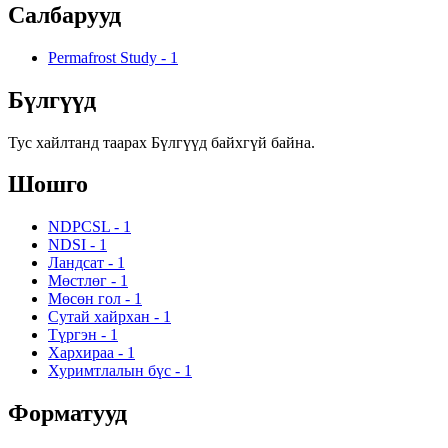
Салбарууд
Permafrost Study
-
1
Бүлгүүд
Тус хайлтанд таарах Бүлгүүд байхгүй байна.
Шошго
NDPCSL
-
1
NDSI
-
1
Ландсат
-
1
Мөстлөг
-
1
Мөсөн гол
-
1
Сутай хайрхан
-
1
Түргэн
-
1
Хархираа
-
1
Хуримтлалын бүс
-
1
Форматууд