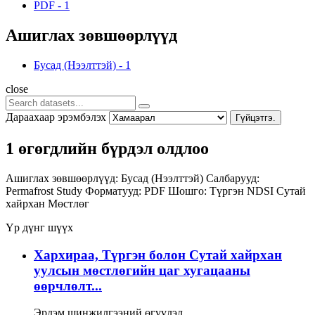
PDF
-
1
Ашиглах зөвшөөрлүүд
Бусад (Нээлттэй)
-
1
close
Дараахаар эрэмбэлэх
Гүйцэтгэ.
1 өгөгдлийн бүрдэл олдлоо
Ашиглах зөвшөөрлүүд:
Бусад (Нээлттэй)
Салбарууд:
Permafrost Study
Форматууд:
PDF
Шошго:
Түргэн
NDSI
Сутай
хайрхан
Мөстлөг
Үр дүнг шүүх
Хархираа, Түргэн болон Сутай хайрхан
уулсын мөстлөгийн цаг хугацааны
өөрчлөлт...
Эрдэм шинжилгээний өгүүлэл