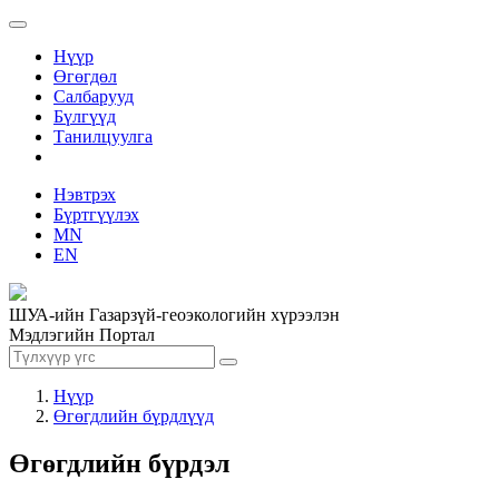
Нүүр
Өгөгдөл
Салбарууд
Бүлгүүд
Танилцуулга
Нэвтрэх
Бүртгүүлэх
MN
EN
ШУА-ийн Газарзүй-геоэкологийн хүрээлэн
Мэдлэгийн Портал
Нүүр
Өгөгдлийн бүрдлүүд
Өгөгдлийн бүрдэл