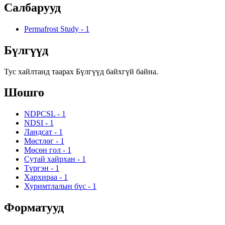
Салбарууд
Permafrost Study
-
1
Бүлгүүд
Тус хайлтанд таарах Бүлгүүд байхгүй байна.
Шошго
NDPCSL
-
1
NDSI
-
1
Ландсат
-
1
Мөстлөг
-
1
Мөсөн гол
-
1
Сутай хайрхан
-
1
Түргэн
-
1
Хархираа
-
1
Хуримтлалын бүс
-
1
Форматууд