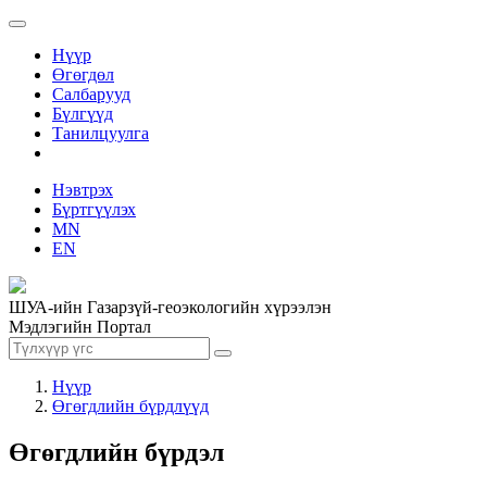
Нүүр
Өгөгдөл
Салбарууд
Бүлгүүд
Танилцуулга
Нэвтрэх
Бүртгүүлэх
MN
EN
ШУА-ийн Газарзүй-геоэкологийн хүрээлэн
Мэдлэгийн Портал
Нүүр
Өгөгдлийн бүрдлүүд
Өгөгдлийн бүрдэл