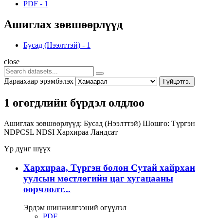
PDF
-
1
Ашиглах зөвшөөрлүүд
Бусад (Нээлттэй)
-
1
close
Дараахаар эрэмбэлэх
Гүйцэтгэ.
1 өгөгдлийн бүрдэл олдлоо
Ашиглах зөвшөөрлүүд:
Бусад (Нээлттэй)
Шошго:
Түргэн
NDPCSL
NDSI
Хархираа
Ландсат
Үр дүнг шүүх
Хархираа, Түргэн болон Сутай хайрхан
уулсын мөстлөгийн цаг хугацааны
өөрчлөлт...
Эрдэм шинжилгээний өгүүлэл
PDF