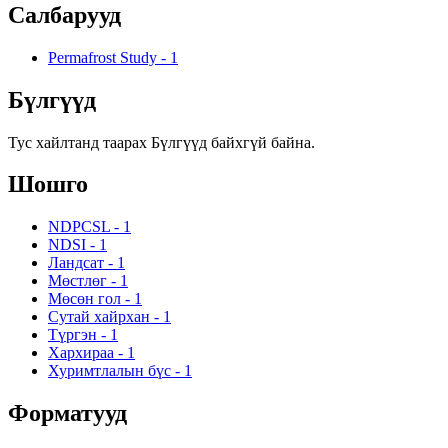
Салбарууд
Permafrost Study
-
1
Бүлгүүд
Тус хайлтанд таарах Бүлгүүд байхгүй байна.
Шошго
NDPCSL
-
1
NDSI
-
1
Ландсат
-
1
Мөстлөг
-
1
Мөсөн гол
-
1
Сутай хайрхан
-
1
Түргэн
-
1
Хархираа
-
1
Хуримтлалын бүс
-
1
Форматууд