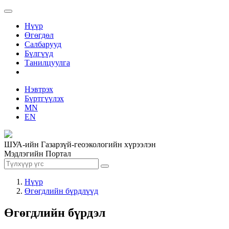
Нүүр
Өгөгдөл
Салбарууд
Бүлгүүд
Танилцуулга
Нэвтрэх
Бүртгүүлэх
MN
EN
ШУА-ийн Газарзүй-геоэкологийн хүрээлэн
Мэдлэгийн Портал
Нүүр
Өгөгдлийн бүрдлүүд
Өгөгдлийн бүрдэл