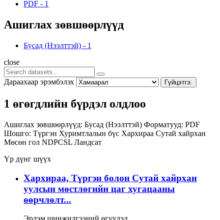
PDF
-
1
Ашиглах зөвшөөрлүүд
Бусад (Нээлттэй)
-
1
close
Дараахаар эрэмбэлэх
Гүйцэтгэ.
1 өгөгдлийн бүрдэл олдлоо
Ашиглах зөвшөөрлүүд:
Бусад (Нээлттэй)
Форматууд:
PDF
Шошго:
Түргэн
Хуримтлалын бүс
Хархираа
Сутай хайрхан
Мөсөн гол
NDPCSL
Ландсат
Үр дүнг шүүх
Хархираа, Түргэн болон Сутай хайрхан
уулсын мөстлөгийн цаг хугацааны
өөрчлөлт...
Эрдэм шинжилгээний өгүүлэл