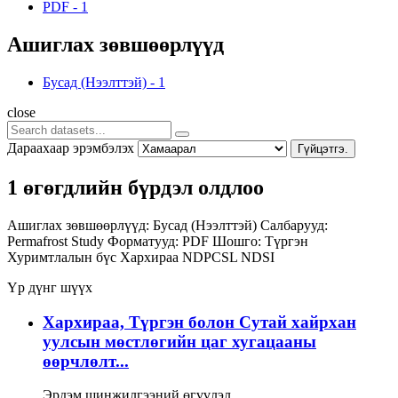
PDF
-
1
Ашиглах зөвшөөрлүүд
Бусад (Нээлттэй)
-
1
close
Дараахаар эрэмбэлэх
Гүйцэтгэ.
1 өгөгдлийн бүрдэл олдлоо
Ашиглах зөвшөөрлүүд:
Бусад (Нээлттэй)
Салбарууд:
Permafrost Study
Форматууд:
PDF
Шошго:
Түргэн
Хуримтлалын бүс
Хархираа
NDPCSL
NDSI
Үр дүнг шүүх
Хархираа, Түргэн болон Сутай хайрхан
уулсын мөстлөгийн цаг хугацааны
өөрчлөлт...
Эрдэм шинжилгээний өгүүлэл