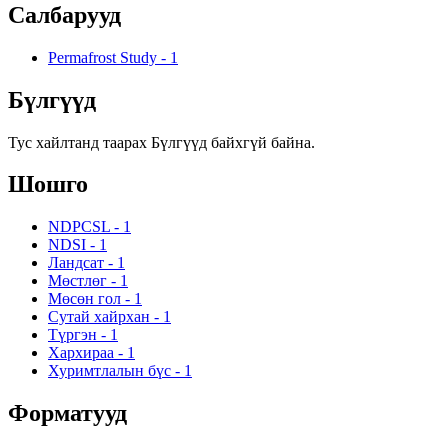
Салбарууд
Permafrost Study
-
1
Бүлгүүд
Тус хайлтанд таарах Бүлгүүд байхгүй байна.
Шошго
NDPCSL
-
1
NDSI
-
1
Ландсат
-
1
Мөстлөг
-
1
Мөсөн гол
-
1
Сутай хайрхан
-
1
Түргэн
-
1
Хархираа
-
1
Хуримтлалын бүс
-
1
Форматууд