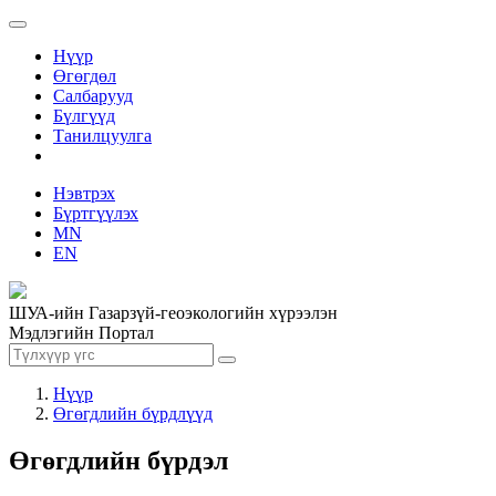
Нүүр
Өгөгдөл
Салбарууд
Бүлгүүд
Танилцуулга
Нэвтрэх
Бүртгүүлэх
MN
EN
ШУА-ийн Газарзүй-геоэкологийн хүрээлэн
Мэдлэгийн Портал
Нүүр
Өгөгдлийн бүрдлүүд
Өгөгдлийн бүрдэл