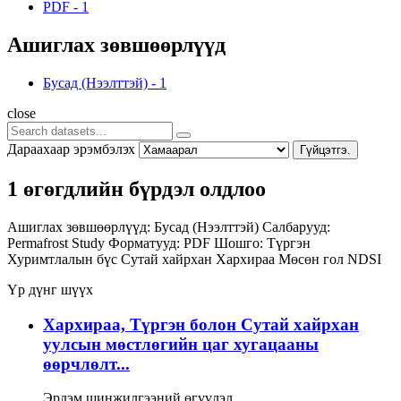
PDF
-
1
Ашиглах зөвшөөрлүүд
Бусад (Нээлттэй)
-
1
close
Дараахаар эрэмбэлэх
Гүйцэтгэ.
1 өгөгдлийн бүрдэл олдлоо
Ашиглах зөвшөөрлүүд:
Бусад (Нээлттэй)
Салбарууд:
Permafrost Study
Форматууд:
PDF
Шошго:
Түргэн
Хуримтлалын бүс
Сутай хайрхан
Хархираа
Мөсөн гол
NDSI
Үр дүнг шүүх
Хархираа, Түргэн болон Сутай хайрхан
уулсын мөстлөгийн цаг хугацааны
өөрчлөлт...
Эрдэм шинжилгээний өгүүлэл