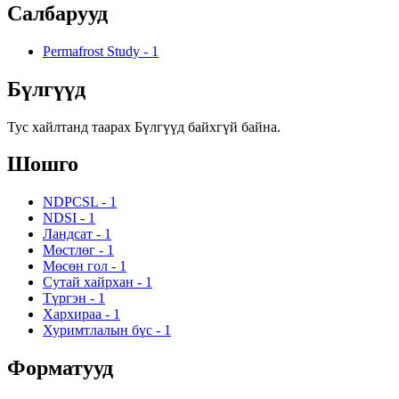
Салбарууд
Permafrost Study
-
1
Бүлгүүд
Тус хайлтанд таарах Бүлгүүд байхгүй байна.
Шошго
NDPCSL
-
1
NDSI
-
1
Ландсат
-
1
Мөстлөг
-
1
Мөсөн гол
-
1
Сутай хайрхан
-
1
Түргэн
-
1
Хархираа
-
1
Хуримтлалын бүс
-
1
Форматууд