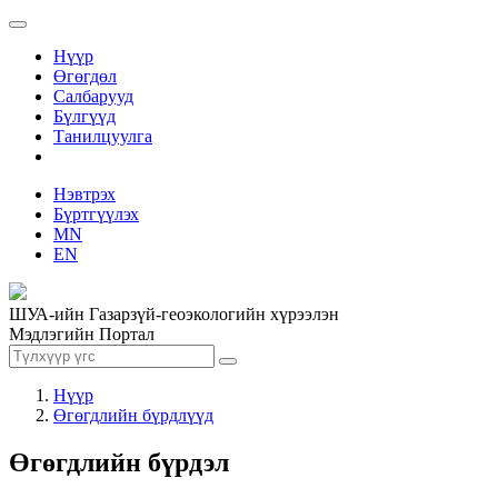
Нүүр
Өгөгдөл
Салбарууд
Бүлгүүд
Танилцуулга
Нэвтрэх
Бүртгүүлэх
MN
EN
ШУА-ийн Газарзүй-геоэкологийн хүрээлэн
Мэдлэгийн Портал
Нүүр
Өгөгдлийн бүрдлүүд
Өгөгдлийн бүрдэл