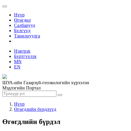
Нүүр
Өгөгдөл
Салбарууд
Бүлгүүд
Танилцуулга
Нэвтрэх
Бүртгүүлэх
MN
EN
ШУА-ийн Газарзүй-геоэкологийн хүрээлэн
Мэдлэгийн Портал
Нүүр
Өгөгдлийн бүрдлүүд
Өгөгдлийн бүрдэл