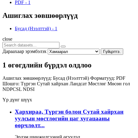
PDF
-
1
Ашиглах зөвшөөрлүүд
Бусад (Нээлттэй)
-
1
close
Дараахаар эрэмбэлэх
Гүйцэтгэ.
1 өгөгдлийн бүрдэл олдлоо
Ашиглах зөвшөөрлүүд:
Бусад (Нээлттэй)
Форматууд:
PDF
Шошго:
Түргэн
Сутай хайрхан
Ландсат
Мөстлөг
Мөсөн гол
NDPCSL
NDSI
Үр дүнг шүүх
Хархираа, Түргэн болон Сутай хайрхан
уулсын мөстлөгийн цаг хугацааны
өөрчлөлт...
Эрдэм шинжилгээний өгүүлэл