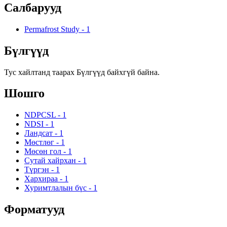
Салбарууд
Permafrost Study
-
1
Бүлгүүд
Тус хайлтанд таарах Бүлгүүд байхгүй байна.
Шошго
NDPCSL
-
1
NDSI
-
1
Ландсат
-
1
Мөстлөг
-
1
Мөсөн гол
-
1
Сутай хайрхан
-
1
Түргэн
-
1
Хархираа
-
1
Хуримтлалын бүс
-
1
Форматууд