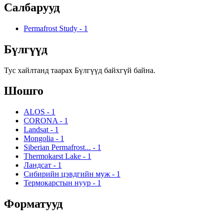
Салбарууд
Permafrost Study
-
1
Бүлгүүд
Тус хайлтанд таарах Бүлгүүд байхгүй байна.
Шошго
ALOS
-
1
CORONA
-
1
Landsat
-
1
Mongolia
-
1
Siberian Permafrost...
-
1
Thermokarst Lake
-
1
Ландсат
-
1
Сибирийн цэвдгийн муж
-
1
Термокарстын нуур
-
1
Форматууд