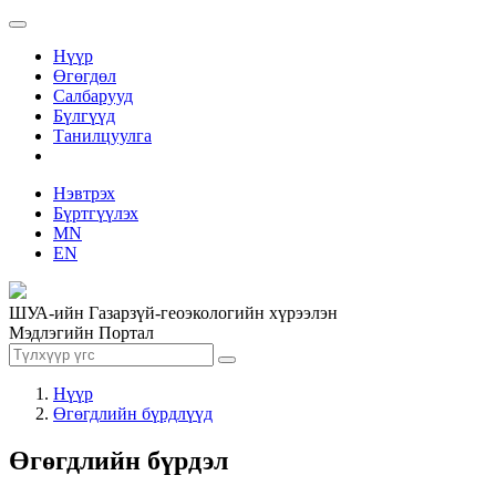
Нүүр
Өгөгдөл
Салбарууд
Бүлгүүд
Танилцуулга
Нэвтрэх
Бүртгүүлэх
MN
EN
ШУА-ийн Газарзүй-геоэкологийн хүрээлэн
Мэдлэгийн Портал
Нүүр
Өгөгдлийн бүрдлүүд
Өгөгдлийн бүрдэл