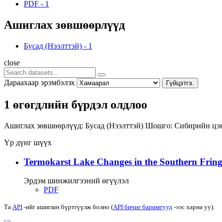
PDF
-
1
Ашиглах зөвшөөрлүүд
Бусад (Нээлттэй)
-
1
close
Дараахаар эрэмбэлэх
Гүйцэтгэ.
1 өгөгдлийн бүрдэл олдлоо
Ашиглах зөвшөөрлүүд:
Бусад (Нээлттэй)
Шошго:
Сибирийн цэ
Үр дүнг шүүх
Termokarst Lake Changes in the Southern Fringe
Эрдэм шинжилгээний өгүүлэл
PDF
Та
API
-ийг ашиглан бүртгүүлж болно (
API бичиг баримтууд
-ээс харна уу).