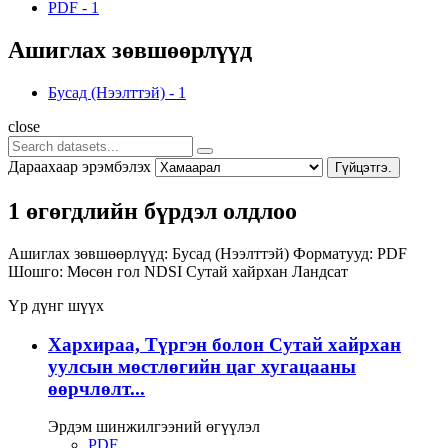
PDF
-
1
Ашиглах зөвшөөрлүүд
Бусад (Нээлттэй)
-
1
close
Дараахаар эрэмбэлэх
Гүйцэтгэ.
1 өгөгдлийн бүрдэл олдлоо
Ашиглах зөвшөөрлүүд:
Бусад (Нээлттэй)
Форматууд:
PDF
Шошго:
Мөсөн гол
NDSI
Сутай хайрхан
Ландсат
Үр дүнг шүүх
Хархираа, Түргэн болон Сутай хайрхан
уулсын мөстлөгийн цаг хугацааны
өөрчлөлт...
Эрдэм шинжилгээний өгүүлэл
PDF