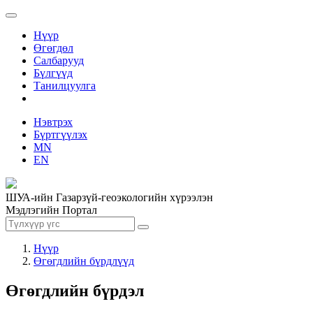
Нүүр
Өгөгдөл
Салбарууд
Бүлгүүд
Танилцуулга
Нэвтрэх
Бүртгүүлэх
MN
EN
ШУА-ийн Газарзүй-геоэкологийн хүрээлэн
Мэдлэгийн Портал
Нүүр
Өгөгдлийн бүрдлүүд
Өгөгдлийн бүрдэл