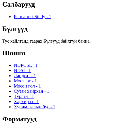
Салбарууд
Permafrost Study
-
1
Бүлгүүд
Тус хайлтанд таарах Бүлгүүд байхгүй байна.
Шошго
NDPCSL
-
1
NDSI
-
1
Ландсат
-
1
Мөстлөг
-
1
Мөсөн гол
-
1
Сутай хайрхан
-
1
Түргэн
-
1
Хархираа
-
1
Хуримтлалын бүс
-
1
Форматууд