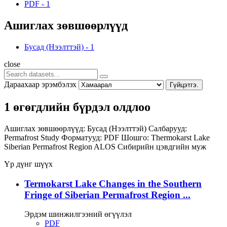
PDF
-
1
Ашиглах зөвшөөрлүүд
Бусад (Нээлттэй)
-
1
close
Дараахаар эрэмбэлэх
Гүйцэтгэ.
1 өгөгдлийн бүрдэл олдлоо
Ашиглах зөвшөөрлүүд:
Бусад (Нээлттэй)
Салбарууд:
Permafrost Study
Форматууд:
PDF
Шошго:
Thermokarst Lake
Siberian Permafrost Region
ALOS
Сибирийн цэвдгийн муж
Үр дүнг шүүх
Termokarst Lake Changes in the Southern
Fringe of Siberian Permafrost Region ...
Эрдэм шинжилгээний өгүүлэл
PDF