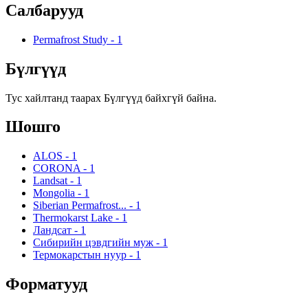
Салбарууд
Permafrost Study
-
1
Бүлгүүд
Тус хайлтанд таарах Бүлгүүд байхгүй байна.
Шошго
ALOS
-
1
CORONA
-
1
Landsat
-
1
Mongolia
-
1
Siberian Permafrost...
-
1
Thermokarst Lake
-
1
Ландсат
-
1
Сибирийн цэвдгийн муж
-
1
Термокарстын нуур
-
1
Форматууд