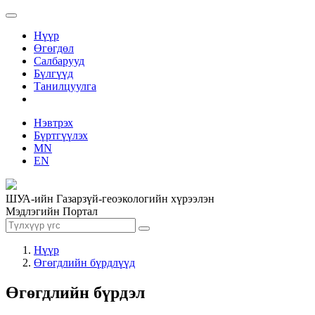
Нүүр
Өгөгдөл
Салбарууд
Бүлгүүд
Танилцуулга
Нэвтрэх
Бүртгүүлэх
MN
EN
ШУА-ийн Газарзүй-геоэкологийн хүрээлэн
Мэдлэгийн Портал
Нүүр
Өгөгдлийн бүрдлүүд
Өгөгдлийн бүрдэл