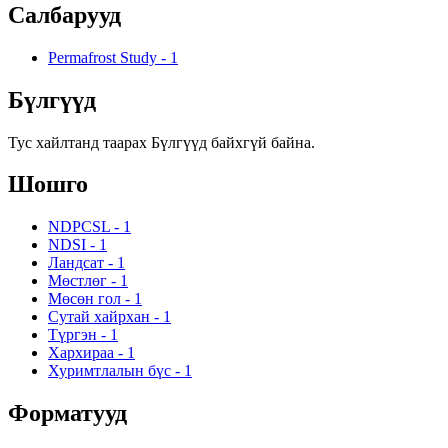
Салбарууд
Permafrost Study
-
1
Бүлгүүд
Тус хайлтанд таарах Бүлгүүд байхгүй байна.
Шошго
NDPCSL
-
1
NDSI
-
1
Ландсат
-
1
Мөстлөг
-
1
Мөсөн гол
-
1
Сутай хайрхан
-
1
Түргэн
-
1
Хархираа
-
1
Хуримтлалын бүс
-
1
Форматууд