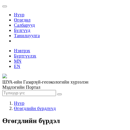
Нүүр
Өгөгдөл
Салбарууд
Бүлгүүд
Танилцуулга
Нэвтрэх
Бүртгүүлэх
MN
EN
ШУА-ийн Газарзүй-геоэкологийн хүрээлэн
Мэдлэгийн Портал
Нүүр
Өгөгдлийн бүрдлүүд
Өгөгдлийн бүрдэл