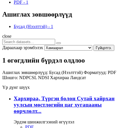
PDF
-
1
Ашиглах зөвшөөрлүүд
Бусад (Нээлттэй)
-
1
close
Дараахаар эрэмбэлэх
Гүйцэтгэ.
1 өгөгдлийн бүрдэл олдлоо
Ашиглах зөвшөөрлүүд:
Бусад (Нээлттэй)
Форматууд:
PDF
Шошго:
NDPCSL
NDSI
Хархираа
Ландсат
Үр дүнг шүүх
Хархираа, Түргэн болон Сутай хайрхан
уулсын мөстлөгийн цаг хугацааны
өөрчлөлт...
Эрдэм шинжилгээний өгүүлэл
PDF