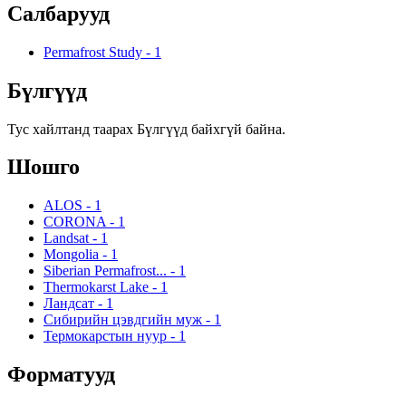
Салбарууд
Permafrost Study
-
1
Бүлгүүд
Тус хайлтанд таарах Бүлгүүд байхгүй байна.
Шошго
ALOS
-
1
CORONA
-
1
Landsat
-
1
Mongolia
-
1
Siberian Permafrost...
-
1
Thermokarst Lake
-
1
Ландсат
-
1
Сибирийн цэвдгийн муж
-
1
Термокарстын нуур
-
1
Форматууд