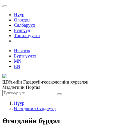
Нүүр
Өгөгдөл
Салбарууд
Бүлгүүд
Танилцуулга
Нэвтрэх
Бүртгүүлэх
MN
EN
ШУА-ийн Газарзүй-геоэкологийн хүрээлэн
Мэдлэгийн Портал
Нүүр
Өгөгдлийн бүрдлүүд
Өгөгдлийн бүрдэл