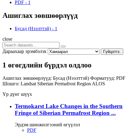
PDF
-
1
Ашиглах зөвшөөрлүүд
Бусад (Нээлттэй)
-
1
close
Дараахаар эрэмбэлэх
Гүйцэтгэ.
1 өгөгдлийн бүрдэл олдлоо
Ашиглах зөвшөөрлүүд:
Бусад (Нээлттэй)
Форматууд:
PDF
Шошго:
Landsat
Siberian Permafrost Region
ALOS
Үр дүнг шүүх
Termokarst Lake Changes in the Southern
Fringe of Siberian Permafrost Region ...
Эрдэм шинжилгээний өгүүлэл
PDF