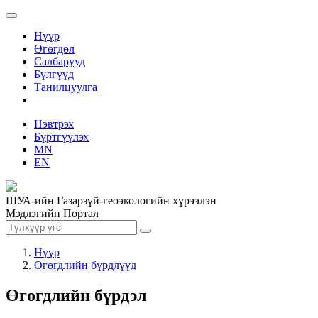
Нүүр
Өгөгдөл
Салбарууд
Бүлгүүд
Танилцуулга
Нэвтрэх
Бүртгүүлэх
MN
EN
ШУА-ийн Газарзүй-геоэкологийн хүрээлэн
Мэдлэгийн Портал
Нүүр
Өгөгдлийн бүрдлүүд
Өгөгдлийн бүрдэл