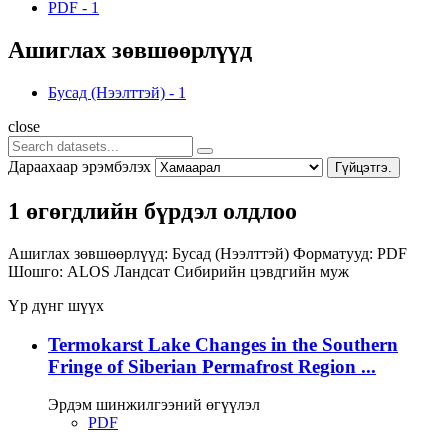
PDF
-
1
Ашиглах зөвшөөрлүүд
Бусад (Нээлттэй)
-
1
close
Дараахаар эрэмбэлэх
Гүйцэтгэ.
1 өгөгдлийн бүрдэл олдлоо
Ашиглах зөвшөөрлүүд:
Бусад (Нээлттэй)
Форматууд:
PDF
Шошго:
ALOS
Ландсат
Сибирийн цэвдгийн муж
Үр дүнг шүүх
Termokarst Lake Changes in the Southern
Fringe of Siberian Permafrost Region ...
Эрдэм шинжилгээний өгүүлэл
PDF