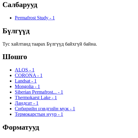
Салбарууд
Permafrost Study
-
1
Бүлгүүд
Тус хайлтанд таарах Бүлгүүд байхгүй байна.
Шошго
ALOS
-
1
CORONA
-
1
Landsat
-
1
Mongolia
-
1
Siberian Permafrost...
-
1
Thermokarst Lake
-
1
Ландсат
-
1
Сибирийн цэвдгийн муж
-
1
Термокарстын нуур
-
1
Форматууд