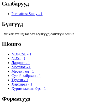
Салбарууд
Permafrost Study
-
1
Бүлгүүд
Тус хайлтанд таарах Бүлгүүд байхгүй байна.
Шошго
NDPCSL
-
1
NDSI
-
1
Ландсат
-
1
Мөстлөг
-
1
Мөсөн гол
-
1
Сутай хайрхан
-
1
Түргэн
-
1
Хархираа
-
1
Хуримтлалын бүс
-
1
Форматууд