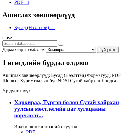
PDF
-
1
Ашиглах зөвшөөрлүүд
Бусад (Нээлттэй)
-
1
close
Дараахаар эрэмбэлэх
Гүйцэтгэ.
1 өгөгдлийн бүрдэл олдлоо
Ашиглах зөвшөөрлүүд:
Бусад (Нээлттэй)
Форматууд:
PDF
Шошго:
Хуримтлалын бүс
NDSI
Сутай хайрхан
Ландсат
Үр дүнг шүүх
Хархираа, Түргэн болон Сутай хайрхан
уулсын мөстлөгийн цаг хугацааны
өөрчлөлт...
Эрдэм шинжилгээний өгүүлэл
PDF