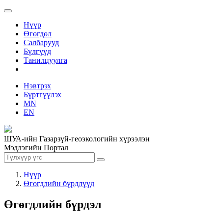
Нүүр
Өгөгдөл
Салбарууд
Бүлгүүд
Танилцуулга
Нэвтрэх
Бүртгүүлэх
MN
EN
ШУА-ийн Газарзүй-геоэкологийн хүрээлэн
Мэдлэгийн Портал
Нүүр
Өгөгдлийн бүрдлүүд
Өгөгдлийн бүрдэл