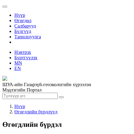
Нүүр
Өгөгдөл
Салбарууд
Бүлгүүд
Танилцуулга
Нэвтрэх
Бүртгүүлэх
MN
EN
ШУА-ийн Газарзүй-геоэкологийн хүрээлэн
Мэдлэгийн Портал
Нүүр
Өгөгдлийн бүрдлүүд
Өгөгдлийн бүрдэл