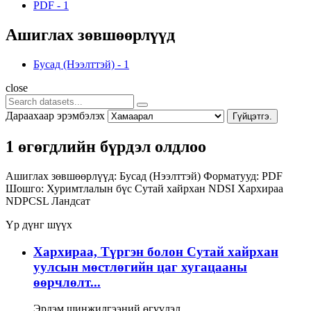
PDF
-
1
Ашиглах зөвшөөрлүүд
Бусад (Нээлттэй)
-
1
close
Дараахаар эрэмбэлэх
Гүйцэтгэ.
1 өгөгдлийн бүрдэл олдлоо
Ашиглах зөвшөөрлүүд:
Бусад (Нээлттэй)
Форматууд:
PDF
Шошго:
Хуримтлалын бүс
Сутай хайрхан
NDSI
Хархираа
NDPCSL
Ландсат
Үр дүнг шүүх
Хархираа, Түргэн болон Сутай хайрхан
уулсын мөстлөгийн цаг хугацааны
өөрчлөлт...
Эрдэм шинжилгээний өгүүлэл