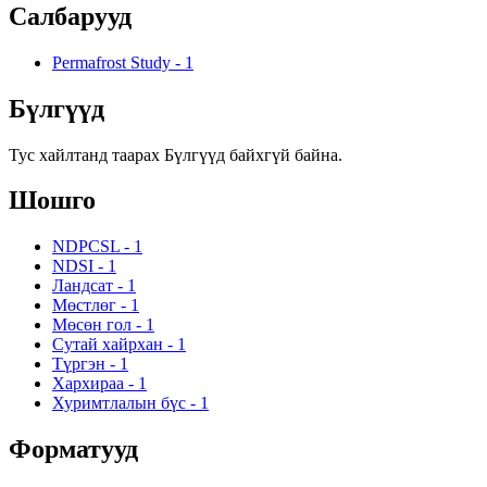
Салбарууд
Permafrost Study
-
1
Бүлгүүд
Тус хайлтанд таарах Бүлгүүд байхгүй байна.
Шошго
NDPCSL
-
1
NDSI
-
1
Ландсат
-
1
Мөстлөг
-
1
Мөсөн гол
-
1
Сутай хайрхан
-
1
Түргэн
-
1
Хархираа
-
1
Хуримтлалын бүс
-
1
Форматууд