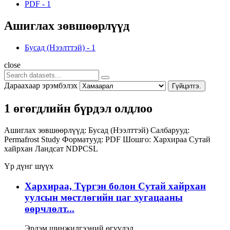
PDF
-
1
Ашиглах зөвшөөрлүүд
Бусад (Нээлттэй)
-
1
close
Дараахаар эрэмбэлэх
Гүйцэтгэ.
1 өгөгдлийн бүрдэл олдлоо
Ашиглах зөвшөөрлүүд:
Бусад (Нээлттэй)
Салбарууд:
Permafrost Study
Форматууд:
PDF
Шошго:
Хархираа
Сутай
хайрхан
Ландсат
NDPCSL
Үр дүнг шүүх
Хархираа, Түргэн болон Сутай хайрхан
уулсын мөстлөгийн цаг хугацааны
өөрчлөлт...
Эрдэм шинжилгээний өгүүлэл