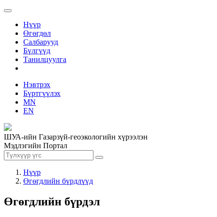
Нүүр
Өгөгдөл
Салбарууд
Бүлгүүд
Танилцуулга
Нэвтрэх
Бүртгүүлэх
MN
EN
ШУА-ийн Газарзүй-геоэкологийн хүрээлэн
Мэдлэгийн Портал
Нүүр
Өгөгдлийн бүрдлүүд
Өгөгдлийн бүрдэл