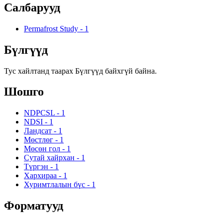
Салбарууд
Permafrost Study
-
1
Бүлгүүд
Тус хайлтанд таарах Бүлгүүд байхгүй байна.
Шошго
NDPCSL
-
1
NDSI
-
1
Ландсат
-
1
Мөстлөг
-
1
Мөсөн гол
-
1
Сутай хайрхан
-
1
Түргэн
-
1
Хархираа
-
1
Хуримтлалын бүс
-
1
Форматууд