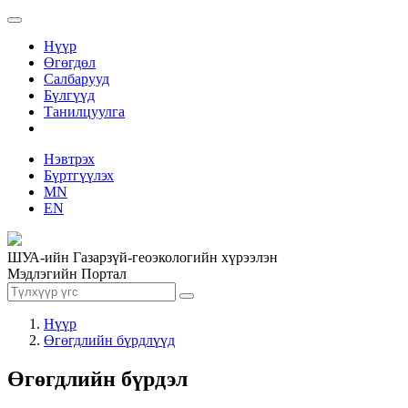
Нүүр
Өгөгдөл
Салбарууд
Бүлгүүд
Танилцуулга
Нэвтрэх
Бүртгүүлэх
MN
EN
ШУА-ийн Газарзүй-геоэкологийн хүрээлэн
Мэдлэгийн Портал
Нүүр
Өгөгдлийн бүрдлүүд
Өгөгдлийн бүрдэл