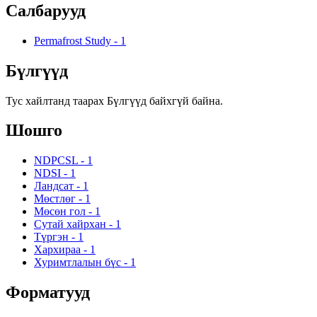
Салбарууд
Permafrost Study
-
1
Бүлгүүд
Тус хайлтанд таарах Бүлгүүд байхгүй байна.
Шошго
NDPCSL
-
1
NDSI
-
1
Ландсат
-
1
Мөстлөг
-
1
Мөсөн гол
-
1
Сутай хайрхан
-
1
Түргэн
-
1
Хархираа
-
1
Хуримтлалын бүс
-
1
Форматууд