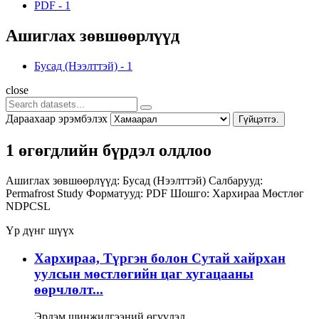
PDF
-
1
Ашиглах зөвшөөрлүүд
Бусад (Нээлттэй)
-
1
close
Дараахаар эрэмбэлэх
Гүйцэтгэ.
1 өгөгдлийн бүрдэл олдлоо
Ашиглах зөвшөөрлүүд:
Бусад (Нээлттэй)
Салбарууд:
Permafrost Study
Форматууд:
PDF
Шошго:
Хархираа
Мөстлөг
NDPCSL
Үр дүнг шүүх
Хархираа, Түргэн болон Сутай хайрхан
уулсын мөстлөгийн цаг хугацааны
өөрчлөлт...
Эрдэм шинжилгээний өгүүлэл