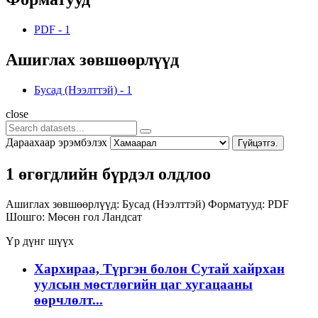
PDF
-
1
Ашиглах зөвшөөрлүүд
Бусад (Нээлттэй)
-
1
close
Дараахаар эрэмбэлэх
Гүйцэтгэ.
1 өгөгдлийн бүрдэл олдлоо
Ашиглах зөвшөөрлүүд:
Бусад (Нээлттэй)
Форматууд:
PDF
Шошго:
Мөсөн гол
Ландсат
Үр дүнг шүүх
Хархираа, Түргэн болон Сутай хайрхан
уулсын мөстлөгийн цаг хугацааны
өөрчлөлт...