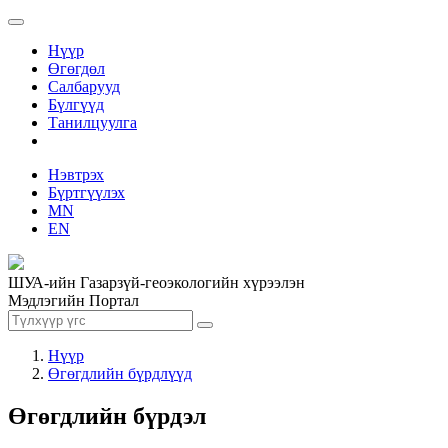
Нүүр
Өгөгдөл
Салбарууд
Бүлгүүд
Танилцуулга
Нэвтрэх
Бүртгүүлэх
MN
EN
ШУА-ийн Газарзүй-геоэкологийн хүрээлэн
Мэдлэгийн Портал
Нүүр
Өгөгдлийн бүрдлүүд
Өгөгдлийн бүрдэл