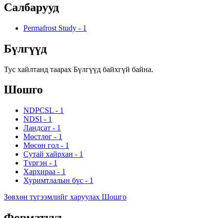
Салбарууд
Permafrost Study
-
1
Бүлгүүд
Тус хайлтанд таарах Бүлгүүд байхгүй байна.
Шошго
NDPCSL
-
1
NDSI
-
1
Ландсат
-
1
Мөстлөг
-
1
Мөсөн гол
-
1
Сутай хайрхан
-
1
Түргэн
-
1
Хархираа
-
1
Хуримтлалын бүс
-
1
Зөвхөн түгээмлийг харуулах Шошго
Форматууд