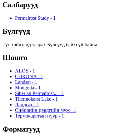
Салбарууд
Permafrost Study
-
1
Бүлгүүд
Тус хайлтанд таарах Бүлгүүд байхгүй байна.
Шошго
ALOS
-
1
CORONA
-
1
Landsat
-
1
Mongolia
-
1
Siberian Permafrost...
-
1
Thermokarst Lake
-
1
Ландсат
-
1
Сибирийн цэвдгийн муж
-
1
Термокарстын нуур
-
1
Форматууд