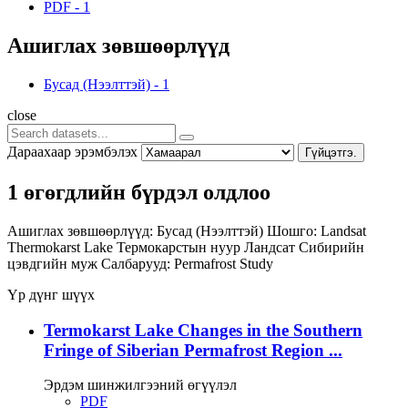
PDF
-
1
Ашиглах зөвшөөрлүүд
Бусад (Нээлттэй)
-
1
close
Дараахаар эрэмбэлэх
Гүйцэтгэ.
1 өгөгдлийн бүрдэл олдлоо
Ашиглах зөвшөөрлүүд:
Бусад (Нээлттэй)
Шошго:
Landsat
Thermokarst Lake
Термокарстын нуур
Ландсат
Сибирийн
цэвдгийн муж
Салбарууд:
Permafrost Study
Үр дүнг шүүх
Termokarst Lake Changes in the Southern
Fringe of Siberian Permafrost Region ...
Эрдэм шинжилгээний өгүүлэл
PDF