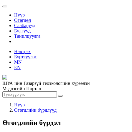
Нүүр
Өгөгдөл
Салбарууд
Бүлгүүд
Танилцуулга
Нэвтрэх
Бүртгүүлэх
MN
EN
ШУА-ийн Газарзүй-геоэкологийн хүрээлэн
Мэдлэгийн Портал
Нүүр
Өгөгдлийн бүрдлүүд
Өгөгдлийн бүрдэл