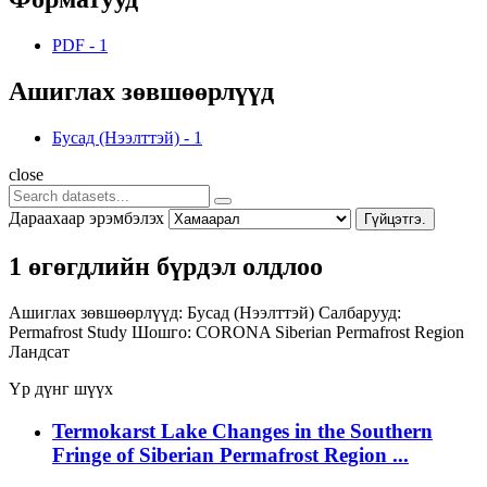
PDF
-
1
Ашиглах зөвшөөрлүүд
Бусад (Нээлттэй)
-
1
close
Дараахаар эрэмбэлэх
Гүйцэтгэ.
1 өгөгдлийн бүрдэл олдлоо
Ашиглах зөвшөөрлүүд:
Бусад (Нээлттэй)
Салбарууд:
Permafrost Study
Шошго:
CORONA
Siberian Permafrost Region
Ландсат
Үр дүнг шүүх
Termokarst Lake Changes in the Southern
Fringe of Siberian Permafrost Region ...