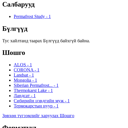
Салбарууд
Permafrost Study
-
1
Бүлгүүд
Тус хайлтанд таарах Бүлгүүд байхгүй байна.
Шошго
ALOS
-
1
CORONA
-
1
Landsat
-
1
Mongolia
-
1
Siberian Permafrost...
-
1
Thermokarst Lake
-
1
Ландсат
-
1
Сибирийн цэвдгийн муж
-
1
Термокарстын нуур
-
1
Зөвхөн түгээмлийг харуулах Шошго
Форматууд