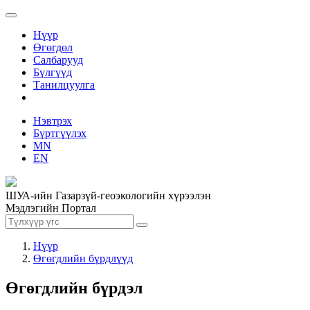
Нүүр
Өгөгдөл
Салбарууд
Бүлгүүд
Танилцуулга
Нэвтрэх
Бүртгүүлэх
MN
EN
ШУА-ийн Газарзүй-геоэкологийн хүрээлэн
Мэдлэгийн Портал
Нүүр
Өгөгдлийн бүрдлүүд
Өгөгдлийн бүрдэл