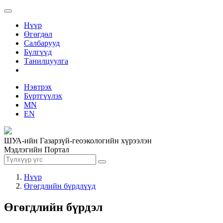
Нүүр
Өгөгдөл
Салбарууд
Бүлгүүд
Танилцуулга
Нэвтрэх
Бүртгүүлэх
MN
EN
ШУА-ийн Газарзүй-геоэкологийн хүрээлэн
Мэдлэгийн Портал
Нүүр
Өгөгдлийн бүрдлүүд
Өгөгдлийн бүрдэл