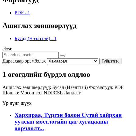
PDF
-
1
Ашиглах зөвшөөрлүүд
Бусад (Нээлттэй)
-
1
close
Дараахаар эрэмбэлэх
Гүйцэтгэ.
1 өгөгдлийн бүрдэл олдлоо
Ашиглах зөвшөөрлүүд:
Бусад (Нээлттэй)
Форматууд:
PDF
Шошго:
Мөсөн гол
NDPCSL
Ландсат
Үр дүнг шүүх
Хархираа, Түргэн болон Сутай хайрхан
уулсын мөстлөгийн цаг хугацааны
өөрчлөлт...