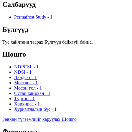
Салбарууд
Permafrost Study
-
1
Бүлгүүд
Тус хайлтанд таарах Бүлгүүд байхгүй байна.
Шошго
NDPCSL
-
1
NDSI
-
1
Ландсат
-
1
Мөстлөг
-
1
Мөсөн гол
-
1
Сутай хайрхан
-
1
Түргэн
-
1
Хархираа
-
1
Хуримтлалын бүс
-
1
Зөвхөн түгээмлийг харуулах Шошго
Форматууд