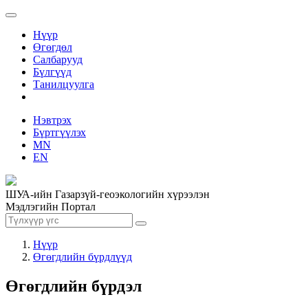
Нүүр
Өгөгдөл
Салбарууд
Бүлгүүд
Танилцуулга
Нэвтрэх
Бүртгүүлэх
MN
EN
ШУА-ийн Газарзүй-геоэкологийн хүрээлэн
Мэдлэгийн Портал
Нүүр
Өгөгдлийн бүрдлүүд
Өгөгдлийн бүрдэл