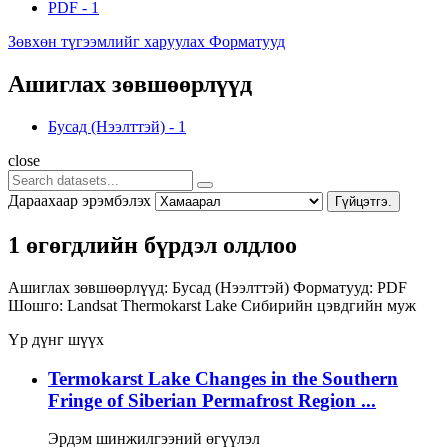
PDF
-
1
Зөвхөн түгээмлийг харуулах Форматууд
Ашиглах зөвшөөрлүүд
Бусад (Нээлттэй)
-
1
close
Дараахаар эрэмбэлэх
Гүйцэтгэ.
1 өгөгдлийн бүрдэл олдлоо
Ашиглах зөвшөөрлүүд:
Бусад (Нээлттэй)
Форматууд:
PDF
Шошго:
Landsat
Thermokarst Lake
Сибирийн цэвдгийн муж
Үр дүнг шүүх
Termokarst Lake Changes in the Southern
Fringe of Siberian Permafrost Region ...
Эрдэм шинжилгээний өгүүлэл