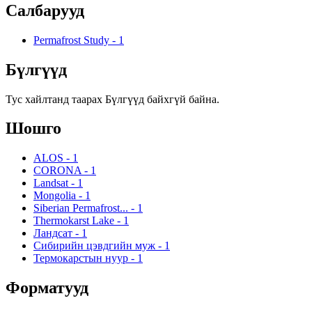
Салбарууд
Permafrost Study
-
1
Бүлгүүд
Тус хайлтанд таарах Бүлгүүд байхгүй байна.
Шошго
ALOS
-
1
CORONA
-
1
Landsat
-
1
Mongolia
-
1
Siberian Permafrost...
-
1
Thermokarst Lake
-
1
Ландсат
-
1
Сибирийн цэвдгийн муж
-
1
Термокарстын нуур
-
1
Форматууд