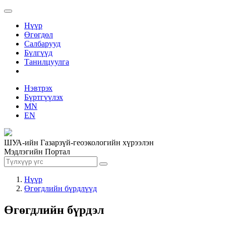
Нүүр
Өгөгдөл
Салбарууд
Бүлгүүд
Танилцуулга
Нэвтрэх
Бүртгүүлэх
MN
EN
ШУА-ийн Газарзүй-геоэкологийн хүрээлэн
Мэдлэгийн Портал
Нүүр
Өгөгдлийн бүрдлүүд
Өгөгдлийн бүрдэл