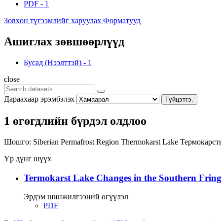
PDF
-
1
Зөвхөн түгээмлийг харуулах Форматууд
Ашиглах зөвшөөрлүүд
Бусад (Нээлттэй)
-
1
close
Дараахаар эрэмбэлэх
Гүйцэтгэ.
1 өгөгдлийн бүрдэл олдлоо
Шошго:
Siberian Permafrost Region
Thermokarst Lake
Термокарст
Үр дүнг шүүх
Termokarst Lake Changes in the Southern Fringe
Эрдэм шинжилгээний өгүүлэл
PDF