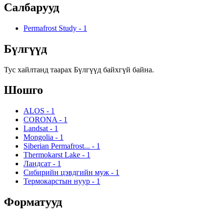
Салбарууд
Permafrost Study
-
1
Бүлгүүд
Тус хайлтанд таарах Бүлгүүд байхгүй байна.
Шошго
ALOS
-
1
CORONA
-
1
Landsat
-
1
Mongolia
-
1
Siberian Permafrost...
-
1
Thermokarst Lake
-
1
Ландсат
-
1
Сибирийн цэвдгийн муж
-
1
Термокарстын нуур
-
1
Форматууд