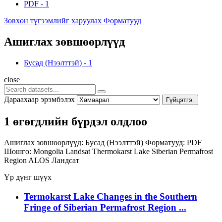
PDF
-
1
Зөвхөн түгээмлийг харуулах Форматууд
Ашиглах зөвшөөрлүүд
Бусад (Нээлттэй)
-
1
close
Дараахаар эрэмбэлэх
Гүйцэтгэ.
1 өгөгдлийн бүрдэл олдлоо
Ашиглах зөвшөөрлүүд:
Бусад (Нээлттэй)
Форматууд:
PDF
Шошго:
Mongolia
Landsat
Thermokarst Lake
Siberian Permafrost
Region
ALOS
Ландсат
Үр дүнг шүүх
Termokarst Lake Changes in the Southern
Fringe of Siberian Permafrost Region ...