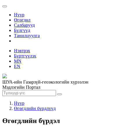
Нүүр
Өгөгдөл
Салбарууд
Бүлгүүд
Танилцуулга
Нэвтрэх
Бүртгүүлэх
MN
EN
ШУА-ийн Газарзүй-геоэкологийн хүрээлэн
Мэдлэгийн Портал
Нүүр
Өгөгдлийн бүрдлүүд
Өгөгдлийн бүрдэл