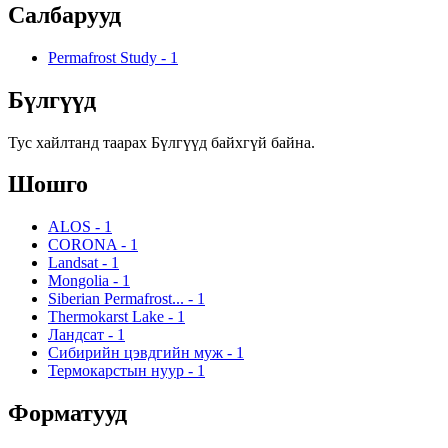
Салбарууд
Permafrost Study
-
1
Бүлгүүд
Тус хайлтанд таарах Бүлгүүд байхгүй байна.
Шошго
ALOS
-
1
CORONA
-
1
Landsat
-
1
Mongolia
-
1
Siberian Permafrost...
-
1
Thermokarst Lake
-
1
Ландсат
-
1
Сибирийн цэвдгийн муж
-
1
Термокарстын нуур
-
1
Форматууд