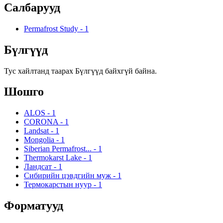
Салбарууд
Permafrost Study
-
1
Бүлгүүд
Тус хайлтанд таарах Бүлгүүд байхгүй байна.
Шошго
ALOS
-
1
CORONA
-
1
Landsat
-
1
Mongolia
-
1
Siberian Permafrost...
-
1
Thermokarst Lake
-
1
Ландсат
-
1
Сибирийн цэвдгийн муж
-
1
Термокарстын нуур
-
1
Форматууд