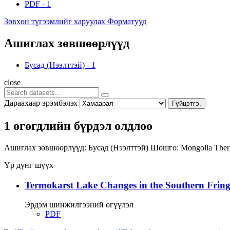
PDF
-
1
Зөвхөн түгээмлийг харуулах Форматууд
Ашиглах зөвшөөрлүүд
Бусад (Нээлттэй)
-
1
close
Дараахаар эрэмбэлэх
Гүйцэтгэ.
1 өгөгдлийн бүрдэл олдлоо
Ашиглах зөвшөөрлүүд:
Бусад (Нээлттэй)
Шошго:
Mongolia
Ther
Үр дүнг шүүх
Termokarst Lake Changes in the Southern Fringe
Эрдэм шинжилгээний өгүүлэл
PDF