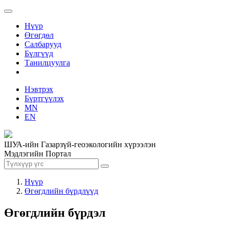
Нүүр
Өгөгдөл
Салбарууд
Бүлгүүд
Танилцуулга
Нэвтрэх
Бүртгүүлэх
MN
EN
ШУА-ийн Газарзүй-геоэкологийн хүрээлэн
Мэдлэгийн Портал
Нүүр
Өгөгдлийн бүрдлүүд
Өгөгдлийн бүрдэл