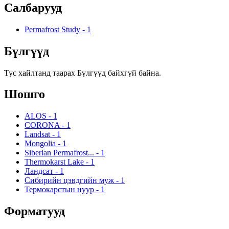
Салбарууд
Permafrost Study
-
1
Бүлгүүд
Тус хайлтанд таарах Бүлгүүд байхгүй байна.
Шошго
ALOS
-
1
CORONA
-
1
Landsat
-
1
Mongolia
-
1
Siberian Permafrost...
-
1
Thermokarst Lake
-
1
Ландсат
-
1
Сибирийн цэвдгийн муж
-
1
Термокарстын нуур
-
1
Форматууд