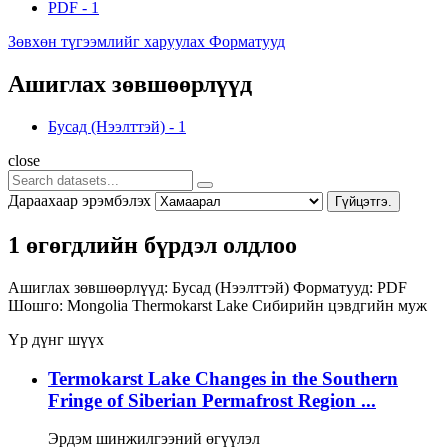
PDF
-
1
Зөвхөн түгээмлийг харуулах Форматууд
Ашиглах зөвшөөрлүүд
Бусад (Нээлттэй)
-
1
close
Дараахаар эрэмбэлэх
Гүйцэтгэ.
1 өгөгдлийн бүрдэл олдлоо
Ашиглах зөвшөөрлүүд:
Бусад (Нээлттэй)
Форматууд:
PDF
Шошго:
Mongolia
Thermokarst Lake
Сибирийн цэвдгийн муж
Үр дүнг шүүх
Termokarst Lake Changes in the Southern
Fringe of Siberian Permafrost Region ...
Эрдэм шинжилгээний өгүүлэл