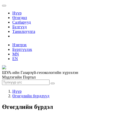
Нүүр
Өгөгдөл
Салбарууд
Бүлгүүд
Танилцуулга
Нэвтрэх
Бүртгүүлэх
MN
EN
ШУА-ийн Газарзүй-геоэкологийн хүрээлэн
Мэдлэгийн Портал
Нүүр
Өгөгдлийн бүрдлүүд
Өгөгдлийн бүрдэл