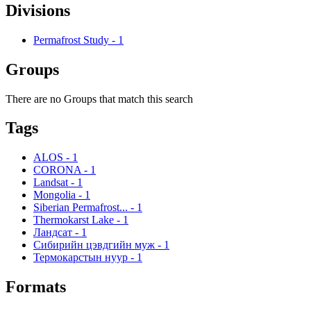
Divisions
Permafrost Study
-
1
Groups
There are no Groups that match this search
Tags
ALOS
-
1
CORONA
-
1
Landsat
-
1
Mongolia
-
1
Siberian Permafrost...
-
1
Thermokarst Lake
-
1
Ландсат
-
1
Сибирийн цэвдгийн муж
-
1
Термокарстын нуур
-
1
Formats