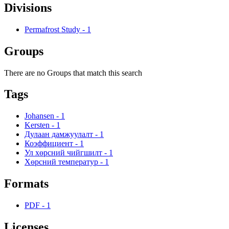
Divisions
Permafrost Study
-
1
Groups
There are no Groups that match this search
Tags
Johansen
-
1
Kersten
-
1
Дулаан дамжуулалт
-
1
Коэффициент
-
1
Ул хөрсний чийгшилт
-
1
Хөрсний температур
-
1
Formats
PDF
-
1
Licenses