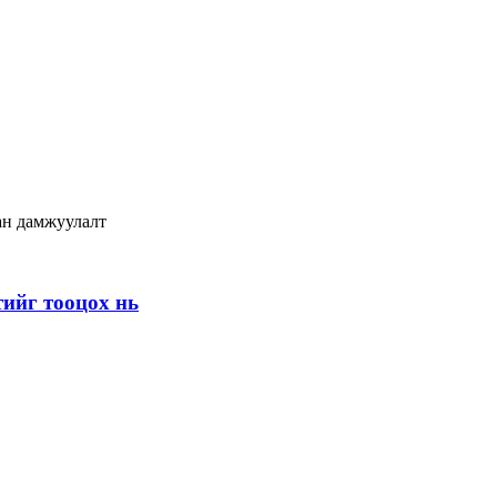
ан дамжуулалт
ийг тооцох нь