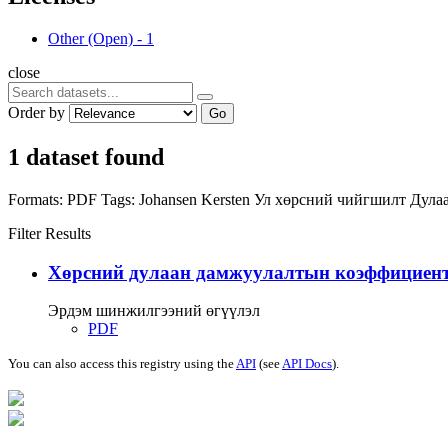
Other (Open)
-
1
close
Order by
Go
1 dataset found
Formats:
PDF
Tags:
Johansen
Kersten
Ул хөрсний чийгшилт
Дула
Filter Results
Хөрсний дулаан дамжуулалтын коэффициент
Эрдэм шинжилгээний өгүүлэл
PDF
You can also access this registry using the
API
(see
API Docs
).