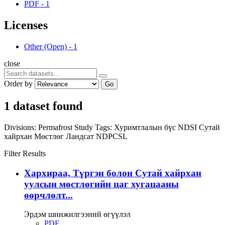
PDF
-
1
Licenses
Other (Open)
-
1
close
Order by
Go
1 dataset found
Divisions:
Permafrost Study
Tags:
Хуримтлалын бүс
NDSI
Сутай
хайрхан
Мөстлөг
Ландсат
NDPCSL
Filter Results
Хархираа, Түргэн болон Сутай хайрхан
уулсын мөстлөгийн цаг хугацааны
өөрчлөлт...
Эрдэм шинжилгээний өгүүлэл
PDF