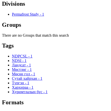
Divisions
Permafrost Study
-
1
Groups
There are no Groups that match this search
Tags
NDPCSL
-
1
NDSI
-
1
Ландсат
-
1
Мөстлөг
-
1
Мөсөн гол
-
1
Сутай хайрхан
-
1
Түргэн
-
1
Хархираа
-
1
Хуримтлалын бүс
-
1
Formats