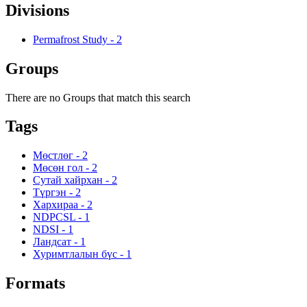
Divisions
Permafrost Study
-
2
Groups
There are no Groups that match this search
Tags
Мөстлөг
-
2
Мөсөн гол
-
2
Сутай хайрхан
-
2
Түргэн
-
2
Хархираа
-
2
NDPCSL
-
1
NDSI
-
1
Ландсат
-
1
Хуримтлалын бүс
-
1
Formats