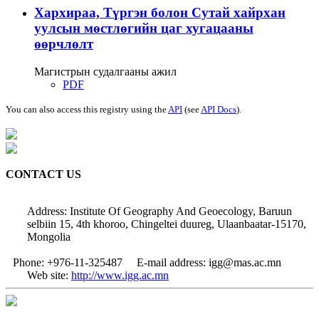
Хархираа, Түргэн болон Сутай хайрхан
уулсын мөстлөгийн цаг хугацааны
өөрчлөлт
Магистрын судалгааны ажил
PDF
You can also access this registry using the
API
(see
API Docs
).
CONTACT US
Address: Institute Of Geography And Geoecology, Baruun
selbiin 15, 4th khoroo, Chingeltei duureg, Ulaanbaatar-15170,
Mongolia
Phone: +976-11-325487
E-mail address: igg@mas.ac.mn
Web site:
http://www.igg.ac.mn