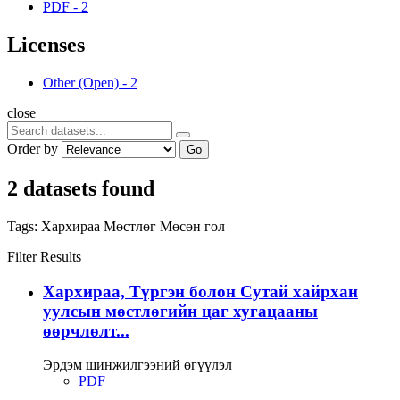
PDF
-
2
Licenses
Other (Open)
-
2
close
Order by
Go
2 datasets found
Tags:
Хархираа
Мөстлөг
Мөсөн гол
Filter Results
Хархираа, Түргэн болон Сутай хайрхан
уулсын мөстлөгийн цаг хугацааны
өөрчлөлт...
Эрдэм шинжилгээний өгүүлэл
PDF