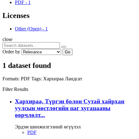
PDF
-
1
Licenses
Other (Open)
-
1
close
Order by
Go
1 dataset found
Formats:
PDF
Tags:
Хархираа
Ландсат
Filter Results
Хархираа, Түргэн болон Сутай хайрхан
уулсын мөстлөгийн цаг хугацааны
өөрчлөлт...
Эрдэм шинжилгээний өгүүлэл
PDF