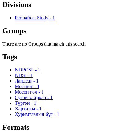
Divisions
Permafrost Study
-
1
Groups
There are no Groups that match this search
Tags
NDPCSL
-
1
NDSI
-
1
Ландсат
-
1
Мөстлөг
-
1
Мөсөн гол
-
1
Сутай хайрхан
-
1
Түргэн
-
1
Хархираа
-
1
Хуримтлалын бүс
-
1
Formats