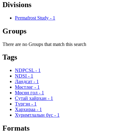
Divisions
Permafrost Study
-
1
Groups
There are no Groups that match this search
Tags
NDPCSL
-
1
NDSI
-
1
Ландсат
-
1
Мөстлөг
-
1
Мөсөн гол
-
1
Сутай хайрхан
-
1
Түргэн
-
1
Хархираа
-
1
Хуримтлалын бүс
-
1
Formats