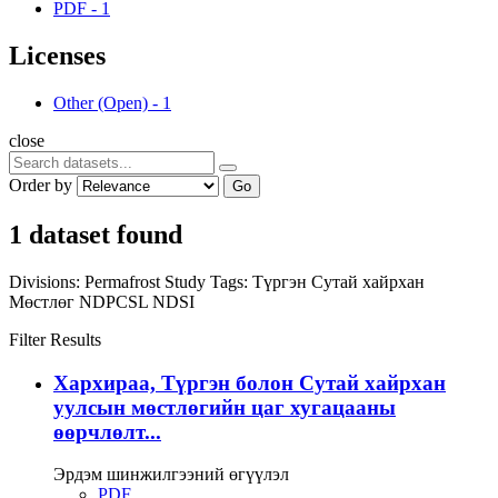
PDF
-
1
Licenses
Other (Open)
-
1
close
Order by
Go
1 dataset found
Divisions:
Permafrost Study
Tags:
Түргэн
Сутай хайрхан
Мөстлөг
NDPCSL
NDSI
Filter Results
Хархираа, Түргэн болон Сутай хайрхан
уулсын мөстлөгийн цаг хугацааны
өөрчлөлт...
Эрдэм шинжилгээний өгүүлэл
PDF