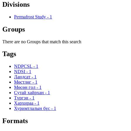
Divisions
Permafrost Study
-
1
Groups
There are no Groups that match this search
Tags
NDPCSL
-
1
NDSI
-
1
Ландсат
-
1
Мөстлөг
-
1
Мөсөн гол
-
1
Сутай хайрхан
-
1
Түргэн
-
1
Хархираа
-
1
Хуримтлалын бүс
-
1
Formats