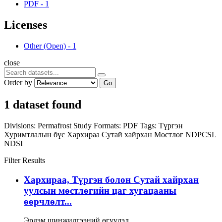
PDF
-
1
Licenses
Other (Open)
-
1
close
Order by
Go
1 dataset found
Divisions:
Permafrost Study
Formats:
PDF
Tags:
Түргэн
Хуримтлалын бүс
Хархираа
Сутай хайрхан
Мөстлөг
NDPCSL
NDSI
Filter Results
Хархираа, Түргэн болон Сутай хайрхан
уулсын мөстлөгийн цаг хугацааны
өөрчлөлт...
Эрдэм шинжилгээний өгүүлэл