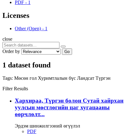
PDF
-
1
Licenses
Other (Open)
-
1
close
Order by
Go
1 dataset found
Tags:
Мөсөн гол
Хуримтлалын бүс
Ландсат
Түргэн
Filter Results
Хархираа, Түргэн болон Сутай хайрхан
уулсын мөстлөгийн цаг хугацааны
өөрчлөлт...
Эрдэм шинжилгээний өгүүлэл
PDF