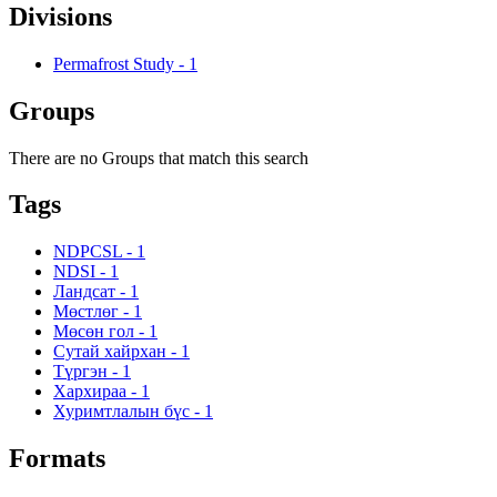
Divisions
Permafrost Study
-
1
Groups
There are no Groups that match this search
Tags
NDPCSL
-
1
NDSI
-
1
Ландсат
-
1
Мөстлөг
-
1
Мөсөн гол
-
1
Сутай хайрхан
-
1
Түргэн
-
1
Хархираа
-
1
Хуримтлалын бүс
-
1
Formats