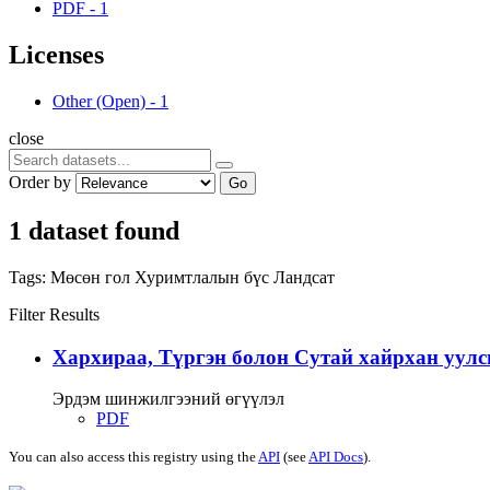
PDF
-
1
Licenses
Other (Open)
-
1
close
Order by
Go
1 dataset found
Tags:
Мөсөн гол
Хуримтлалын бүс
Ландсат
Filter Results
Хархираа, Түргэн болон Сутай хайрхан уулс
Эрдэм шинжилгээний өгүүлэл
PDF
You can also access this registry using the
API
(see
API Docs
).