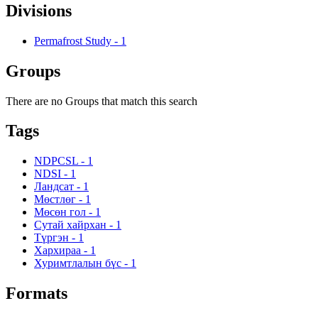
Divisions
Permafrost Study
-
1
Groups
There are no Groups that match this search
Tags
NDPCSL
-
1
NDSI
-
1
Ландсат
-
1
Мөстлөг
-
1
Мөсөн гол
-
1
Сутай хайрхан
-
1
Түргэн
-
1
Хархираа
-
1
Хуримтлалын бүс
-
1
Formats