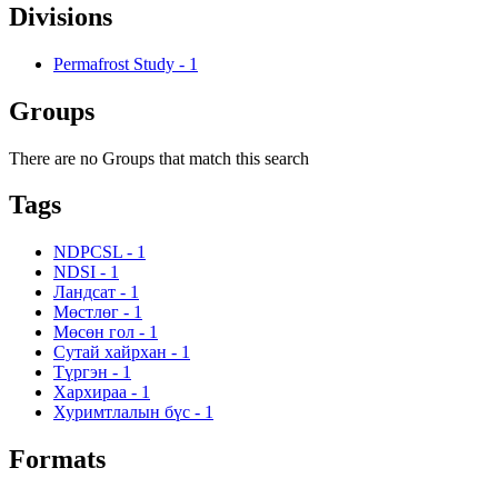
Divisions
Permafrost Study
-
1
Groups
There are no Groups that match this search
Tags
NDPCSL
-
1
NDSI
-
1
Ландсат
-
1
Мөстлөг
-
1
Мөсөн гол
-
1
Сутай хайрхан
-
1
Түргэн
-
1
Хархираа
-
1
Хуримтлалын бүс
-
1
Formats