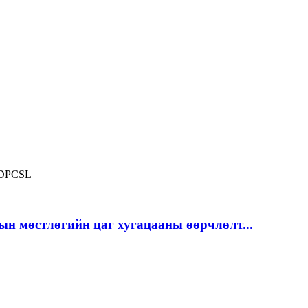
DPCSL
ын мөстлөгийн цаг хугацааны өөрчлөлт...