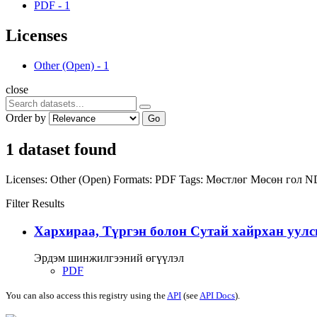
PDF
-
1
Licenses
Other (Open)
-
1
close
Order by
Go
1 dataset found
Licenses:
Other (Open)
Formats:
PDF
Tags:
Мөстлөг
Мөсөн гол
N
Filter Results
Хархираа, Түргэн болон Сутай хайрхан уулс
Эрдэм шинжилгээний өгүүлэл
PDF
You can also access this registry using the
API
(see
API Docs
).