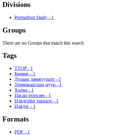
Divisions
Permafrost Study
-
1
Groups
There are no Groups that match this search
Tags
TTOP
-
1
Бөөрөг
-
1
Дулаан дамжуулалт
-
1
Термокарстын нуур
-
1
Халиа
-
1
Цасан бүрхэвч
-
1
Цэвдгийн тархалт
-
1
Цэвдэг
-
1
Formats
PDF
-
1