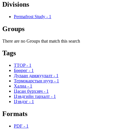
Divisions
Permafrost Study
-
1
Groups
There are no Groups that match this search
Tags
TTOP
-
1
Бөөрөг
-
1
Дулаан дамжуулалт
-
1
Термокарстын нуур
-
1
Халиа
-
1
Цасан бүрхэвч
-
1
Цэвдгийн тархалт
-
1
Цэвдэг
-
1
Formats
PDF
-
1