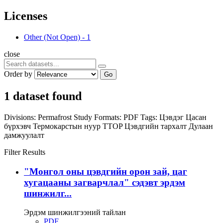
Licenses
Other (Not Open)
-
1
close
Order by
Go
1 dataset found
Divisions:
Permafrost Study
Formats:
PDF
Tags:
Цэвдэг
Цасан
бүрхэвч
Термокарстын нуур
TTOP
Цэвдгийн тархалт
Дулаан
дамжуулалт
Filter Results
"Монгол оны цэвдгийн орон зай, цаг
хугацааны загварчлал" сэдэвт эрдэм
шинжилг...
Эрдэм шинжилгээний тайлан
PDF