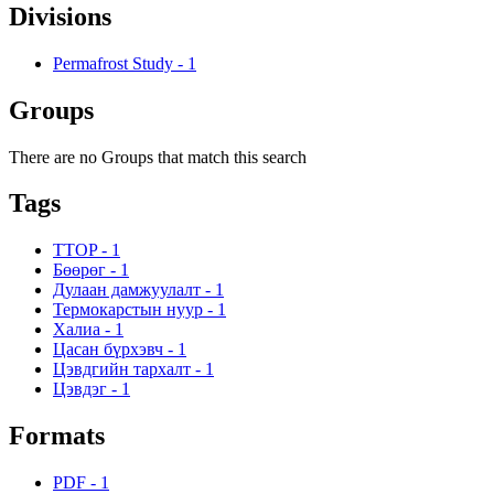
Divisions
Permafrost Study
-
1
Groups
There are no Groups that match this search
Tags
TTOP
-
1
Бөөрөг
-
1
Дулаан дамжуулалт
-
1
Термокарстын нуур
-
1
Халиа
-
1
Цасан бүрхэвч
-
1
Цэвдгийн тархалт
-
1
Цэвдэг
-
1
Formats
PDF
-
1