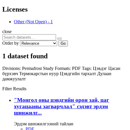
Licenses
Other (Not Open)
-
1
close
Order by
Go
1 dataset found
Divisions:
Permafrost Study
Formats:
PDF
Tags:
Цэвдэг
Цасан
бүрхэвч
Термокарстын нуур
Цэвдгийн тархалт
Дулаан
дамжуулалт
Filter Results
"Монгол оны цэвдгийн орон зай, цаг
хугацааны загварчлал" сэдэвт эрдэм
шинжилг...
Эрдэм шинжилгээний тайлан
PDF